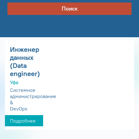
Поиск
Инженер
данных
(Data
engineer)
Уфа
Системное
администрирование
&
DevOps
Подробнее