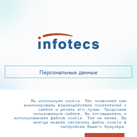
Персональные данные
Мы используем cookie. Это позволяет нам
+7 (495) 737-6192, 8-800-250-0-260
анализировать взаимодействие посетителей с
practice@infotecs.ru
,
hr@infotecs.ru
сайтом и делать его лучше. Продолжая
пользоваться сайтом, Вы соглашаетесь с
127273, г. Москва, Отрадная ул., 2Б строение 1
использованием файлов cookie. Тем не менее, Вы
всегда можете отключить файлы cookie в
настройках Вашего браузера.
© ИнфоТеКС 2020-2026