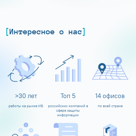
Интересное о нас
>
30
лет
Топ
5
14
офисов
работы на рынке ИБ
российских компаний в
по всей стране
сфере защиты
информации