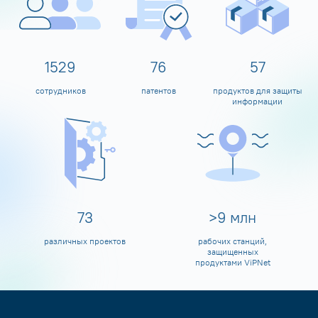
1600
80
60
сотрудников
патентов
продуктов для защиты
информации
80
>
10
млн
различных проектов
рабочих станций,
защищенных
продуктами ViPNet