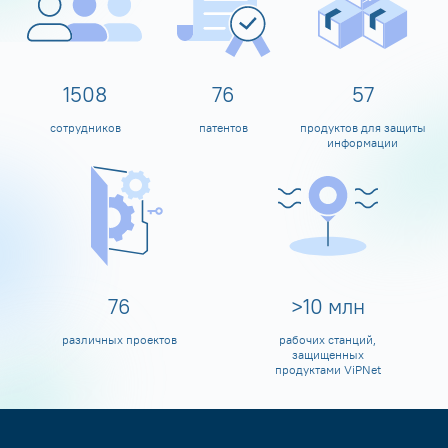
1600
80
60
сотрудников
патентов
продуктов для защиты
информации
80
>
10
млн
различных проектов
рабочих станций,
защищенных
продуктами ViPNet