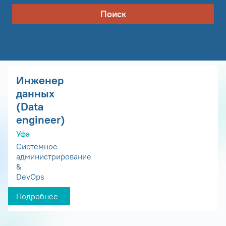
Поиск
Инженер
данных
(Data
engineer)
Уфа
Системное
администрирование
&
DevOps
Подробнее