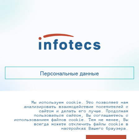
Персональные данные
Мы используем cookie. Это позволяет нам
+7 (495) 737-6192, 8-800-250-0-260
анализировать взаимодействие посетителей с
practice@infotecs.ru
,
hr@infotecs.ru
сайтом и делать его лучше. Продолжая
пользоваться сайтом, Вы соглашаетесь с
127273, г. Москва, Отрадная ул., 2Б строение 1
использованием файлов cookie. Тем не менее, Вы
всегда можете отключить файлы cookie в
настройках Вашего браузера.
© ИнфоТеКС 2020-2026