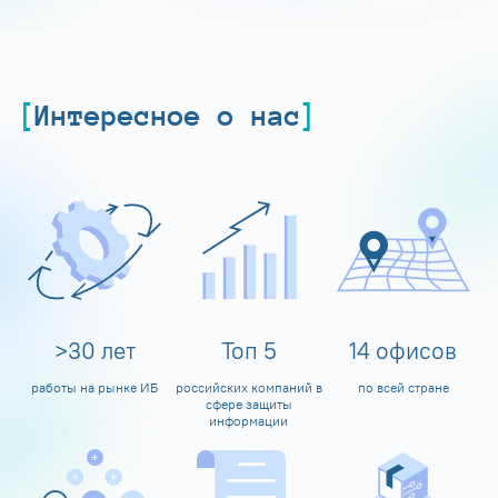
Интересное о нас
>
30
лет
Топ
5
14
офисов
работы на рынке ИБ
российских компаний в
по всей стране
сфере защиты
информации