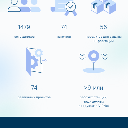
1598
80
60
сотрудников
патентов
продуктов для защиты
информации
80
>
10
млн
различных проектов
рабочих станций,
защищенных
продуктами ViPNet