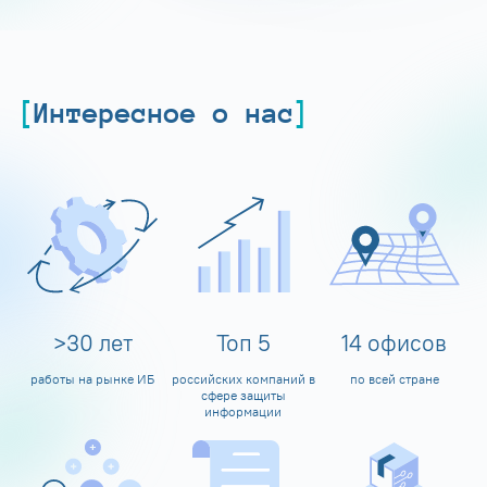
Интересное о нас
>
30
лет
Топ
5
14
офисов
работы на рынке ИБ
российских компаний в
по всей стране
сфере защиты
информации