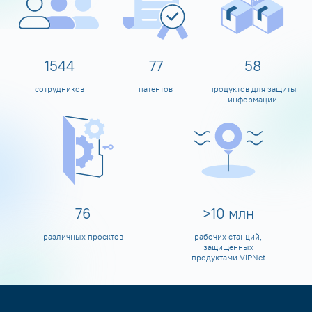
1600
80
60
сотрудников
патентов
продуктов для защиты
информации
80
>
10
млн
различных проектов
рабочих станций,
защищенных
продуктами ViPNet