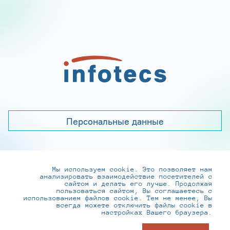
Персональные данные
Мы используем cookie. Это позволяет нам
+7 (495) 737-6192, 8-800-250-0-260
анализировать взаимодействие посетителей с
practice@infotecs.ru
,
hr@infotecs.ru
сайтом и делать его лучше. Продолжая
пользоваться сайтом, Вы соглашаетесь с
127273, г. Москва, Отрадная ул., 2Б строение 1
использованием файлов cookie. Тем не менее, Вы
всегда можете отключить файлы cookie в
настройках Вашего браузера.
© ИнфоТеКС 2020-2026