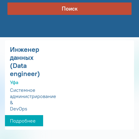
Поиск
Инженер
данных
(Data
engineer)
Уфа
Системное
администрирование
&
DevOps
Подробнее