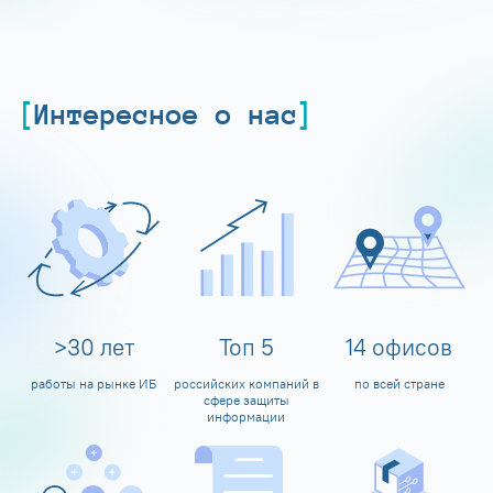
Интересное о нас
>
30
лет
Топ
5
14
офисов
работы на рынке ИБ
российских компаний в
по всей стране
сфере защиты
информации