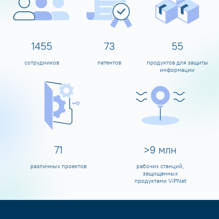
1599
80
60
сотрудников
патентов
продуктов для защиты
информации
80
>
10
млн
различных проектов
рабочих станций,
защищенных
продуктами ViPNet