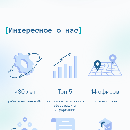
Интересное о нас
>
30
лет
Топ
5
14
офисов
работы на рынке ИБ
российских компаний в
по всей стране
сфере защиты
информации