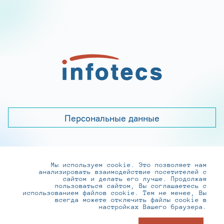
Персональные данные
Мы используем cookie. Это позволяет нам
+7 (495) 737-6192, 8-800-250-0-260
анализировать взаимодействие посетителей с
practice@infotecs.ru
,
hr@infotecs.ru
сайтом и делать его лучше. Продолжая
пользоваться сайтом, Вы соглашаетесь с
127273, г. Москва, Отрадная ул., 2Б строение 1
использованием файлов cookie. Тем не менее, Вы
всегда можете отключить файлы cookie в
настройках Вашего браузера.
© ИнфоТеКС 2020-2026