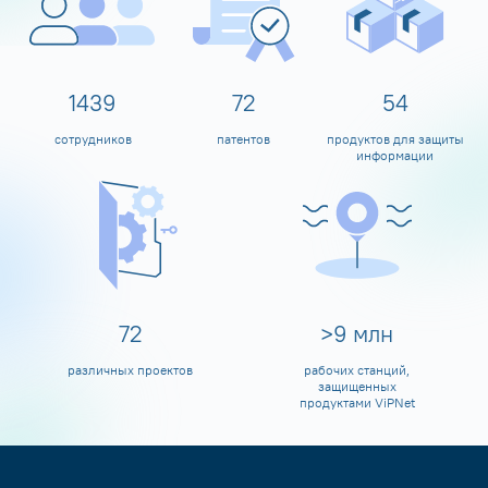
1597
80
60
сотрудников
патентов
продуктов для защиты
информации
80
>
10
млн
различных проектов
рабочих станций,
защищенных
продуктами ViPNet