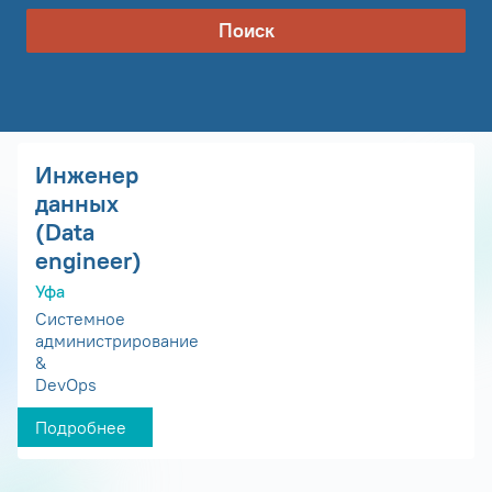
Поиск
Инженер
данных
(Data
engineer)
Уфа
Системное
администрирование
&
DevOps
Подробнее