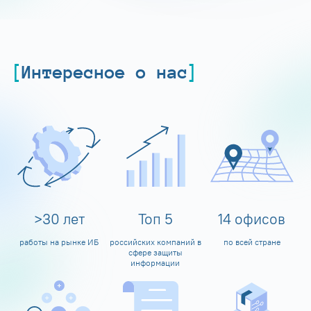
Интересное о нас
>
30
лет
Топ
5
14
офисов
работы на рынке ИБ
российских компаний в
по всей стране
сфере защиты
информации