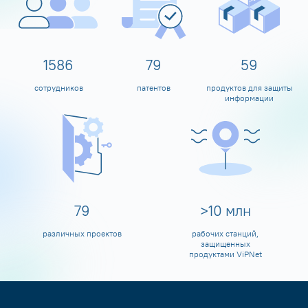
1600
80
60
сотрудников
патентов
продуктов для защиты
информации
80
>
10
млн
различных проектов
рабочих станций,
защищенных
продуктами ViPNet