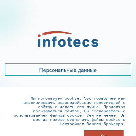
Персональные данные
Мы используем cookie. Это позволяет нам
+7 (495) 737-6192, 8-800-250-0-260
анализировать взаимодействие посетителей с
practice@infotecs.ru
,
hr@infotecs.ru
сайтом и делать его лучше. Продолжая
пользоваться сайтом, Вы соглашаетесь с
127273, г. Москва, Отрадная ул., 2Б строение 1
использованием файлов cookie. Тем не менее, Вы
всегда можете отключить файлы cookie в
настройках Вашего браузера.
© ИнфоТеКС 2020-2026
Ок