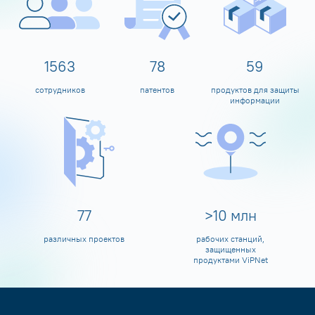
1600
80
60
сотрудников
патентов
продуктов для защиты
информации
80
>
10
млн
различных проектов
рабочих станций,
защищенных
продуктами ViPNet