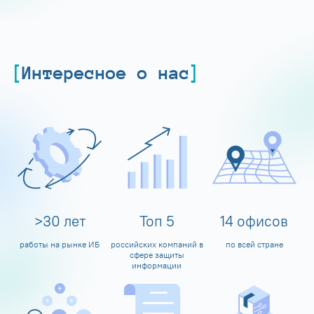
Интересное о нас
>
30
лет
Топ
5
14
офисов
работы на рынке ИБ
российских компаний в
по всей стране
сфере защиты
информации