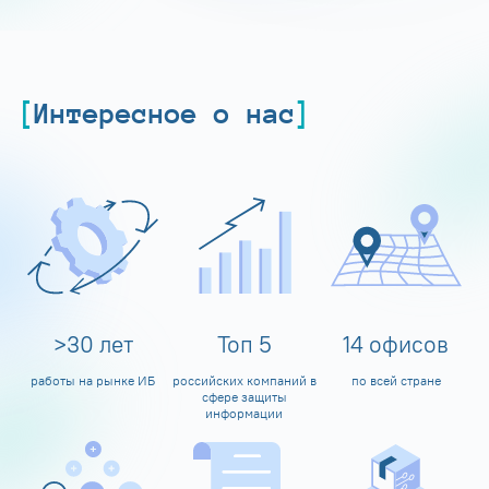
Интересное о нас
>
30
лет
Топ
5
14
офисов
работы на рынке ИБ
российских компаний в
по всей стране
сфере защиты
информации