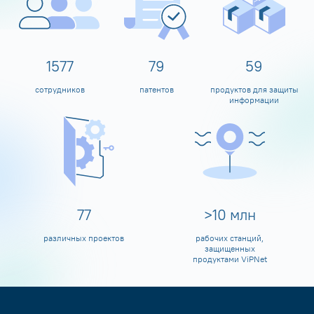
1600
80
60
сотрудников
патентов
продуктов для защиты
информации
80
>
10
млн
различных проектов
рабочих станций,
защищенных
продуктами ViPNet