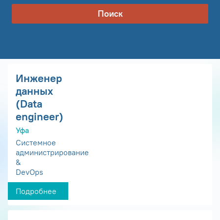
Поиск
Инженер
данных
(Data
engineer)
Уфа
Системное
администрирование
&
DevOps
Подробнее