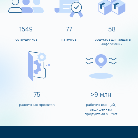
1600
80
60
сотрудников
патентов
продуктов для защиты
информации
80
>
10
млн
различных проектов
рабочих станций,
защищенных
продуктами ViPNet