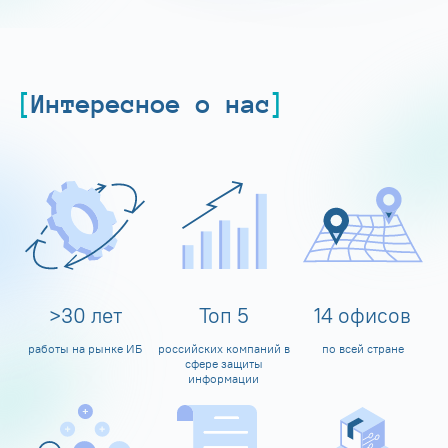
Интересное о нас
>
30
лет
Топ
5
14
офисов
работы на рынке ИБ
российских компаний в
по всей стране
сфере защиты
информации