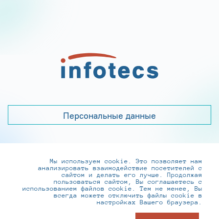
Персональные данные
Мы используем cookie. Это позволяет нам
+7 (495) 737-6192, 8-800-250-0-260
анализировать взаимодействие посетителей с
practice@infotecs.ru
,
hr@infotecs.ru
сайтом и делать его лучше. Продолжая
пользоваться сайтом, Вы соглашаетесь с
127273, г. Москва, Отрадная ул., 2Б строение 1
использованием файлов cookie. Тем не менее, Вы
всегда можете отключить файлы cookie в
настройках Вашего браузера.
© ИнфоТеКС 2020-2026