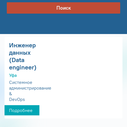
Поиск
Инженер
данных
(Data
engineer)
Уфа
Системное
администрирование
&
DevOps
Подробнее