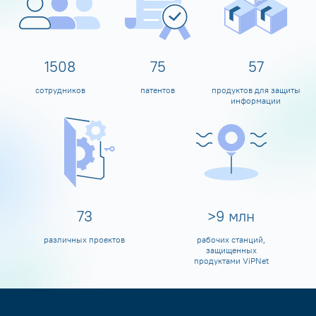
1600
80
60
сотрудников
патентов
продуктов для защиты
информации
80
>
10
млн
различных проектов
рабочих станций,
защищенных
продуктами ViPNet