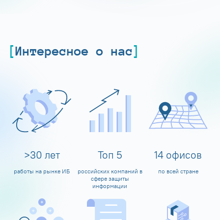
Интересное о нас
>
30
лет
Топ
5
14
офисов
работы на рынке ИБ
российских компаний в
по всей стране
сфере защиты
информации