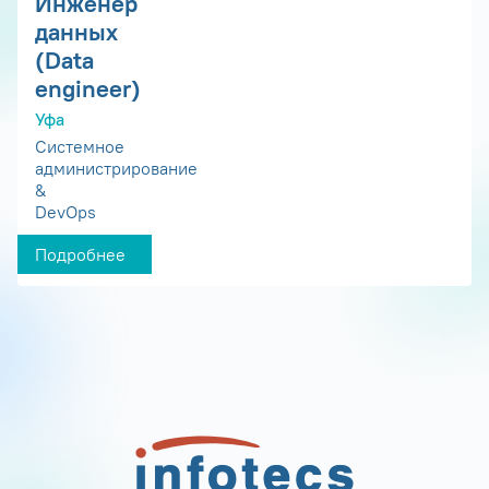
Инженер
данных
(Data
engineer)
Уфа
Системное
администрирование
&
DevOps
Подробнее