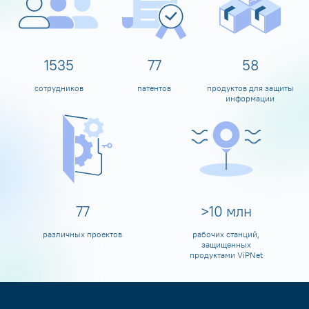
1600
80
60
сотрудников
патентов
продуктов для защиты
информации
80
>
10
млн
различных проектов
рабочих станций,
защищенных
продуктами ViPNet