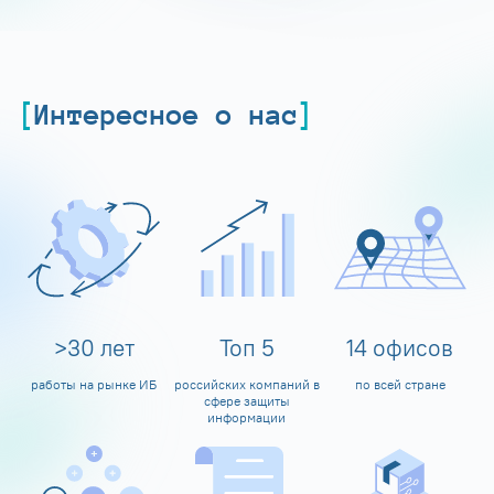
Интересное о нас
>
30
лет
Топ
5
14
офисов
работы на рынке ИБ
российских компаний в
по всей стране
сфере защиты
информации