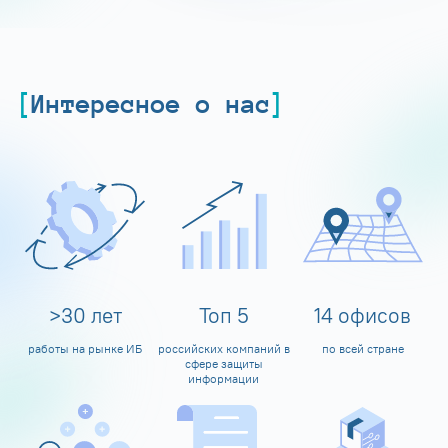
Интересное о нас
>
30
лет
Топ
5
14
офисов
работы на рынке ИБ
российских компаний в
по всей стране
сфере защиты
информации