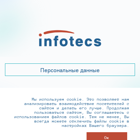
Персональные данные
Мы используем cookie. Это позволяет нам
+7 (495) 737-6192, 8-800-250-0-260
анализировать взаимодействие посетителей с
practice@infotecs.ru
,
hr@infotecs.ru
сайтом и делать его лучше. Продолжая
пользоваться сайтом, Вы соглашаетесь с
127273, г. Москва, Отрадная ул., 2Б строение 1
использованием файлов cookie. Тем не менее, Вы
всегда можете отключить файлы cookie в
настройках Вашего браузера.
© ИнфоТеКС 2020-2026
Ок