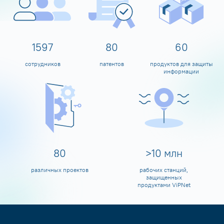
1600
80
60
сотрудников
патентов
продуктов для защиты
информации
80
>
10
млн
различных проектов
рабочих станций,
защищенных
продуктами ViPNet