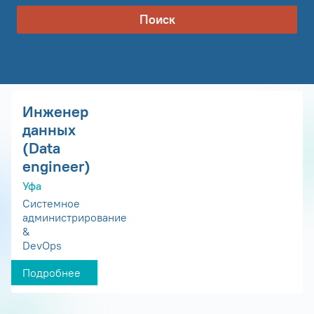
Поиск
Инженер
данных
(Data
engineer)
Уфа
Системное
администрирование
&
DevOps
Подробнее