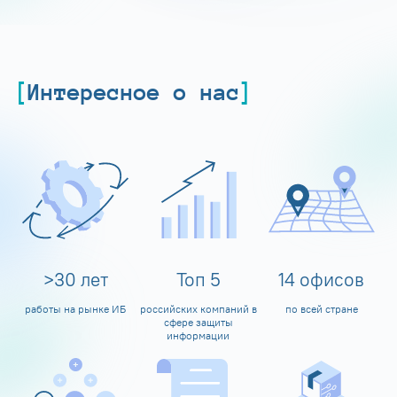
Интересное о нас
>
30
лет
Топ
5
14
офисов
работы на рынке ИБ
российских компаний в
по всей стране
сфере защиты
информации