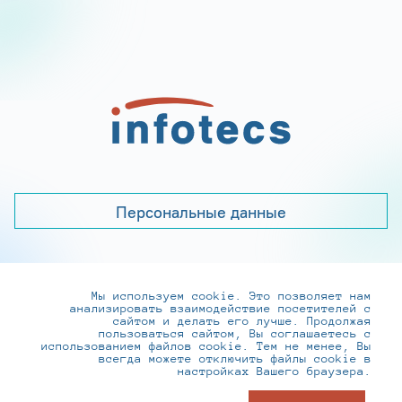
Персональные данные
Мы используем cookie. Это позволяет нам
+7 (495) 737-6192, 8-800-250-0-260
анализировать взаимодействие посетителей с
practice@infotecs.ru
,
hr@infotecs.ru
сайтом и делать его лучше. Продолжая
пользоваться сайтом, Вы соглашаетесь с
127273, г. Москва, Отрадная ул., 2Б строение 1
использованием файлов cookie. Тем не менее, Вы
всегда можете отключить файлы cookie в
настройках Вашего браузера.
© ИнфоТеКС 2020-2026