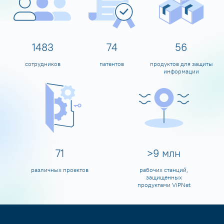
1600
80
60
сотрудников
патентов
продуктов для защиты
информации
80
>
10
млн
различных проектов
рабочих станций,
защищенных
продуктами ViPNet