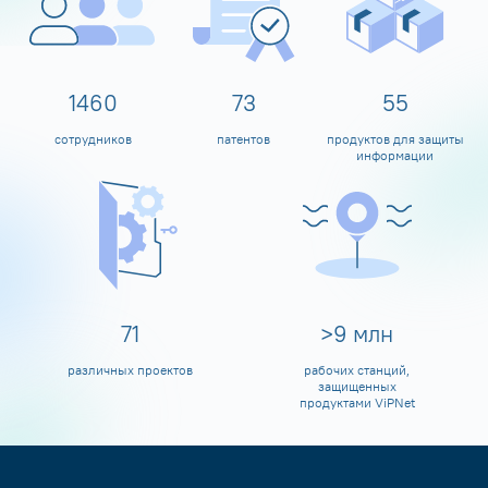
1599
80
60
сотрудников
патентов
продуктов для защиты
информации
80
>
10
млн
различных проектов
рабочих станций,
защищенных
продуктами ViPNet