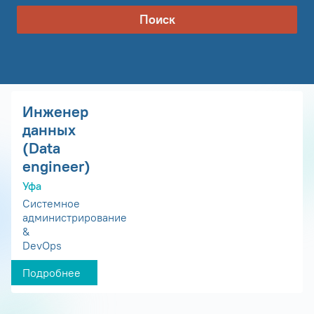
Поиск
Инженер
данных
(Data
engineer)
Уфа
Системное
администрирование
&
DevOps
Подробнее