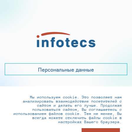
Персональные данные
Мы используем cookie. Это позволяет нам
+7 (495) 737-6192, 8-800-250-0-260
анализировать взаимодействие посетителей с
practice@infotecs.ru
,
hr@infotecs.ru
сайтом и делать его лучше. Продолжая
пользоваться сайтом, Вы соглашаетесь с
127273, г. Москва, Отрадная ул., 2Б строение 1
использованием файлов cookie. Тем не менее, Вы
всегда можете отключить файлы cookie в
настройках Вашего браузера.
© ИнфоТеКС 2020-2026