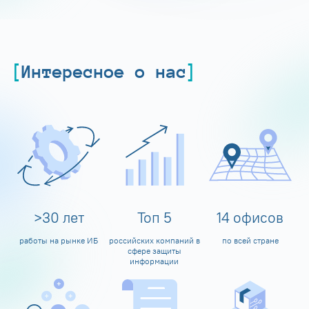
Интересное о нас
>
30
лет
Топ
5
14
офисов
работы на рынке ИБ
российских компаний в
по всей стране
сфере защиты
информации