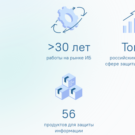
>
30
лет
Т
работы на рынке ИБ
российских
сфере защит
60
продуктов для защиты
информации