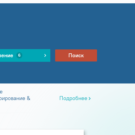
ление
Поиск
6
е
рирование &
Подробнее