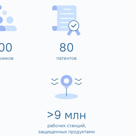
00
80
дников
патентов
>
10
млн
рабочих станций,
защищенных продуктами