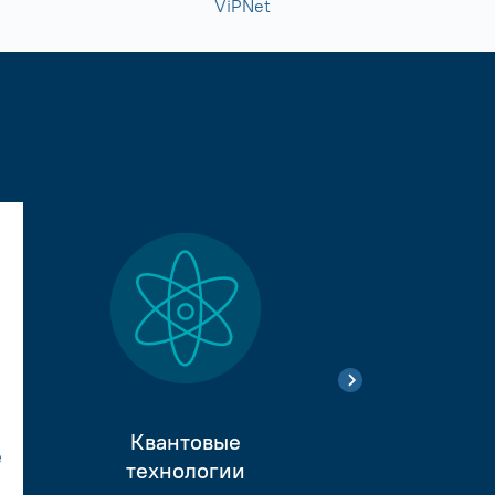
ViPNet
Квантовые
е
Тестиро
технологии