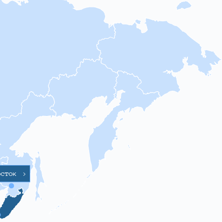
осток
>