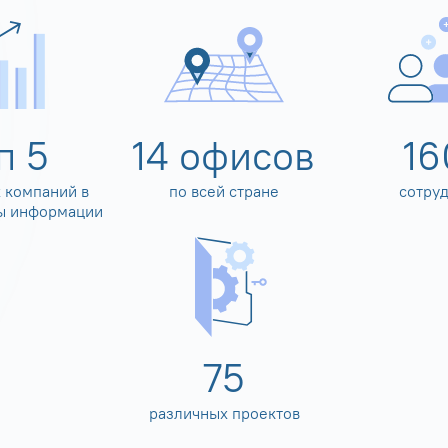
оп
5
14
офисов
16
 компаний в
по всей стране
сотру
ы информации
80
различных проектов