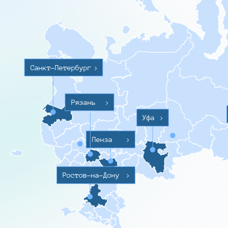
Санкт-Петербург
>
Рязань
>
Уфа
>
Пенза
>
Ростов-на-Дону
>