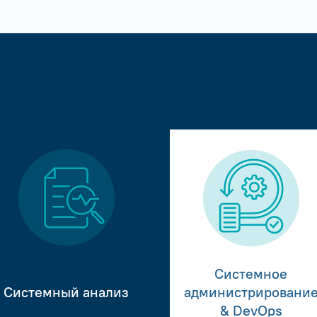
Системное
Системный анализ
администрировани
& DevOps