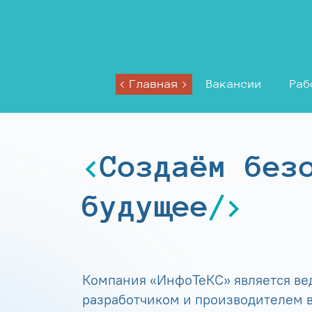
Главная
Вакансии
Раб
Создаём без
будущее
Компания «ИнфоТеКС» является в
разработчиком и производителем в