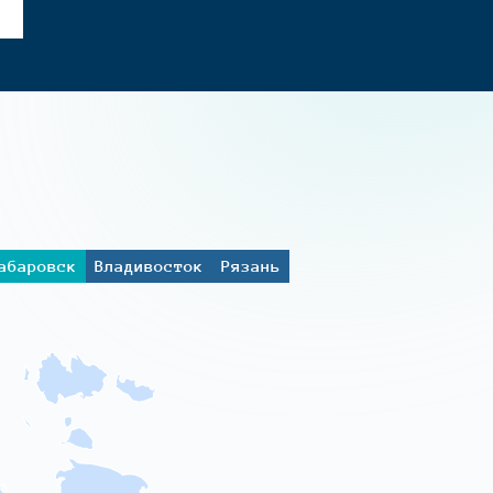
абаровск
Владивосток
Рязань