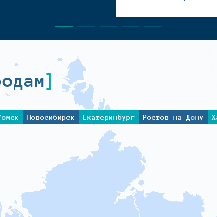
родам
Томск
Новосибирск
Екатеринбург
Ростов-на-Дону
Х