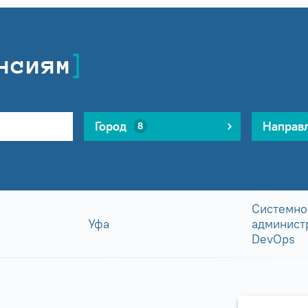
нсиям
Город
Направ
8
Системно
Уфа
админист
DevOps