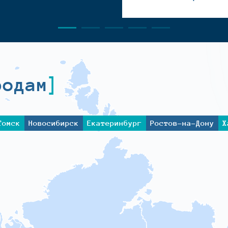
родам
Томск
Новосибирск
Екатеринбург
Ростов-на-Дону
Х