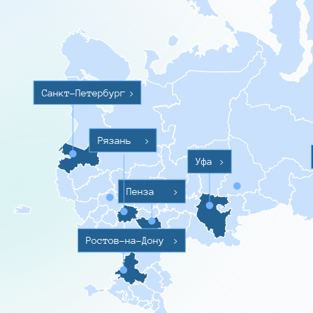
Санкт-Петербург
>
Рязань
>
Уфа
>
Пенза
>
Ростов-на-Дону
>