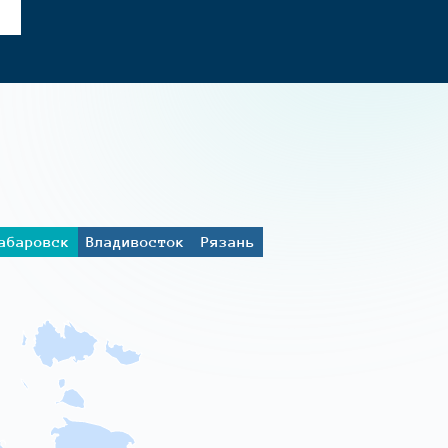
абаровск
Владивосток
Рязань