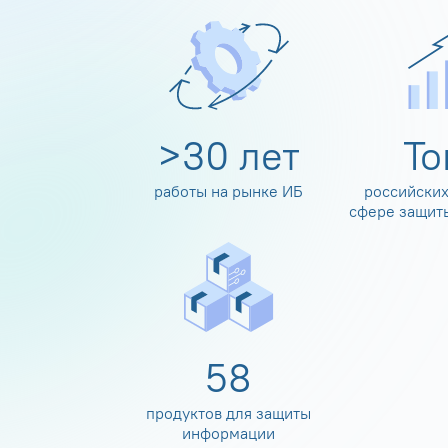
>
30
лет
Т
работы на рынке ИБ
российских
сфере защит
60
продуктов для защиты
информации