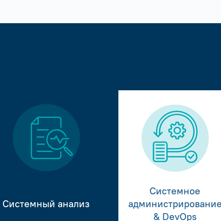
Системное
Системный анализ
администрировани
& DevOps