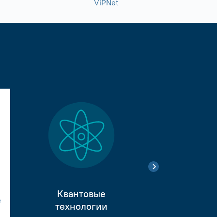
ViPNet
Квантовые
е
Тестиро
технологии