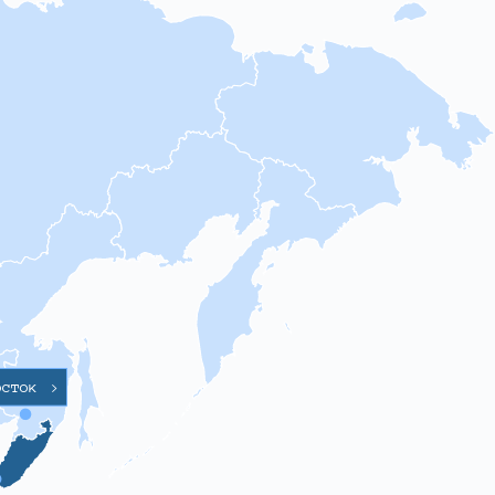
осток
>