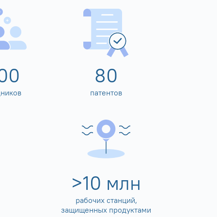
00
80
дников
патентов
>
10
млн
рабочих станций,
защищенных продуктами