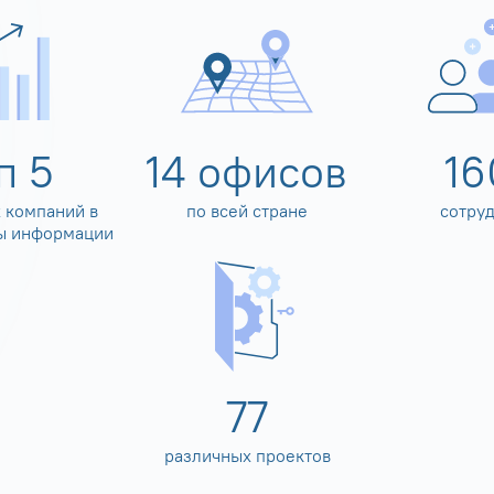
оп
5
14
офисов
16
 компаний в
по всей стране
сотру
ы информации
80
различных проектов