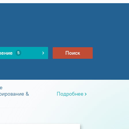
ление
Поиск
5
е
рирование &
Подробнее