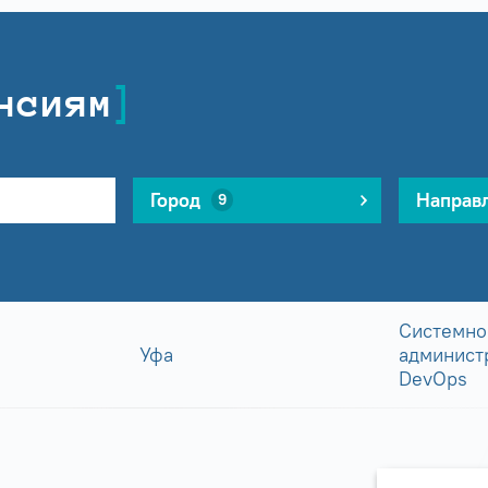
нсиям
Город
Направ
9
Системно
Уфа
админист
DevOps