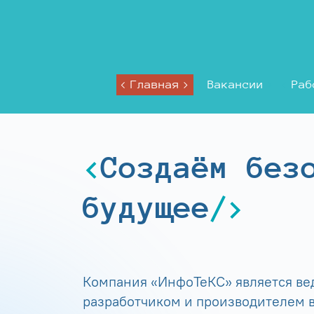
Главная
Вакансии
Раб
Создаём без
будущее
Компания «ИнфоТеКС» является в
разработчиком и производителем в