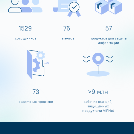
1600
80
60
сотрудников
патентов
продуктов для защиты
информации
80
>
10
млн
различных проектов
рабочих станций,
защищенных
продуктами ViPNet