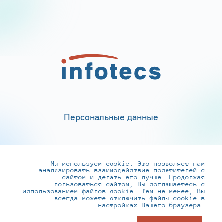
Персональные данные
Мы используем cookie. Это позволяет нам
+7 (495) 737-6192, 8-800-250-0-260
анализировать взаимодействие посетителей с
practice@infotecs.ru
,
hr@infotecs.ru
сайтом и делать его лучше. Продолжая
пользоваться сайтом, Вы соглашаетесь с
127273, г. Москва, Отрадная ул., 2Б строение 1
использованием файлов cookie. Тем не менее, Вы
всегда можете отключить файлы cookie в
настройках Вашего браузера.
© ИнфоТеКС 2020-2026