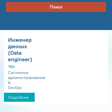
Поиск
Инженер
данных
(Data
engineer)
Уфа
Системное
администрирование
&
DevOps
Подробнее