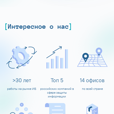
Интересное о нас
>
30
лет
Топ
5
14
офисов
работы на рынке ИБ
российских компаний в
по всей стране
сфере защиты
информации