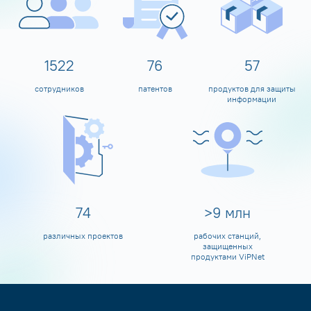
1600
80
60
сотрудников
патентов
продуктов для защиты
информации
80
>
10
млн
различных проектов
рабочих станций,
защищенных
продуктами ViPNet