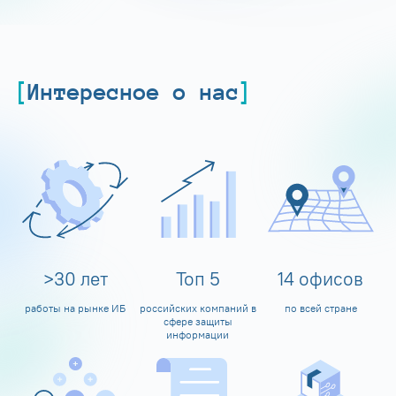
Интересное о нас
>
30
лет
Топ
5
14
офисов
работы на рынке ИБ
российских компаний в
по всей стране
сфере защиты
информации