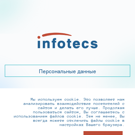
Персональные данные
Мы используем cookie. Это позволяет нам
+7 (495) 737-6192, 8-800-250-0-260
анализировать взаимодействие посетителей с
practice@infotecs.ru
,
hr@infotecs.ru
сайтом и делать его лучше. Продолжая
пользоваться сайтом, Вы соглашаетесь с
127273, г. Москва, Отрадная ул., 2Б строение 1
использованием файлов cookie. Тем не менее, Вы
всегда можете отключить файлы cookie в
настройках Вашего браузера.
© ИнфоТеКС 2020-2026