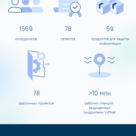
1600
80
60
сотрудников
патентов
продуктов для защиты
информации
80
>
10
млн
различных проектов
рабочих станций,
защищенных
продуктами ViPNet