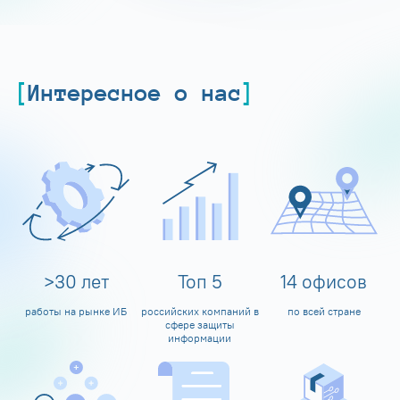
Интересное о нас
>
30
лет
Топ
5
14
офисов
работы на рынке ИБ
российских компаний в
по всей стране
сфере защиты
информации