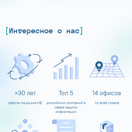
Интересное о нас
>
30
лет
Топ
5
14
офисов
работы на рынке ИБ
российских компаний в
по всей стране
сфере защиты
информации