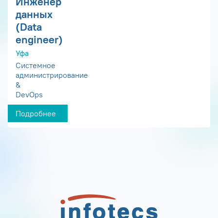
Инженер
данных
(Data
engineer)
Уфа
Системное
администрирование
&
DevOps
Подробнее