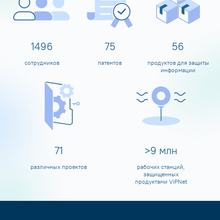
1600
80
60
сотрудников
патентов
продуктов для защиты
информации
80
>
10
млн
различных проектов
рабочих станций,
защищенных
продуктами ViPNet