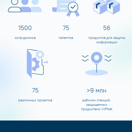
1599
80
60
сотрудников
патентов
продуктов для защиты
информации
80
>
10
млн
различных проектов
рабочих станций,
защищенных
продуктами ViPNet