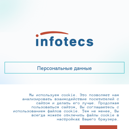
Персональные данные
Мы используем cookie. Это позволяет нам
+7 (495) 737-6192, 8-800-250-0-260
анализировать взаимодействие посетителей с
practice@infotecs.ru
,
hr@infotecs.ru
сайтом и делать его лучше. Продолжая
пользоваться сайтом, Вы соглашаетесь с
127273, г. Москва, Отрадная ул., 2Б строение 1
использованием файлов cookie. Тем не менее, Вы
всегда можете отключить файлы cookie в
настройках Вашего браузера.
© ИнфоТеКС 2020-2026