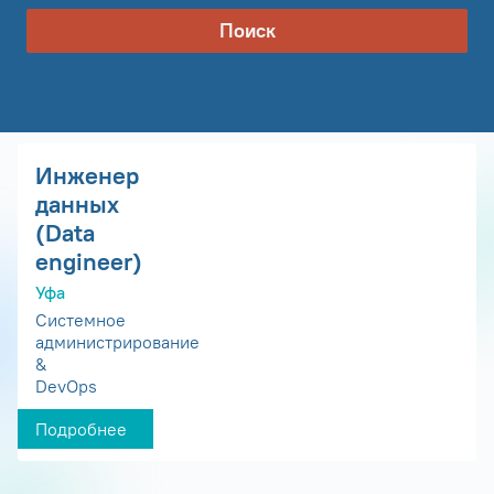
Поиск
Инженер
данных
(Data
engineer)
Уфа
Системное
администрирование
&
DevOps
Подробнее