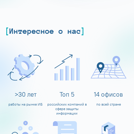
Интересное о нас
>
30
лет
Топ
5
14
офисов
работы на рынке ИБ
российских компаний в
по всей стране
сфере защиты
информации