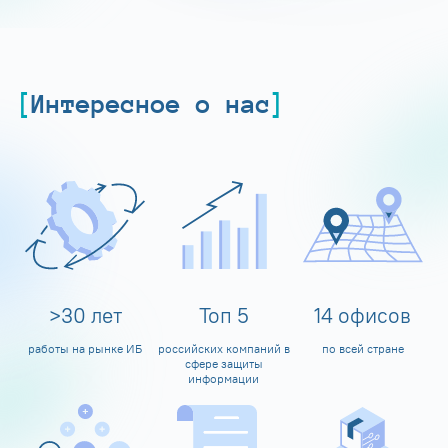
Интересное о нас
>
30
лет
Топ
5
14
офисов
работы на рынке ИБ
российских компаний в
по всей стране
сфере защиты
информации