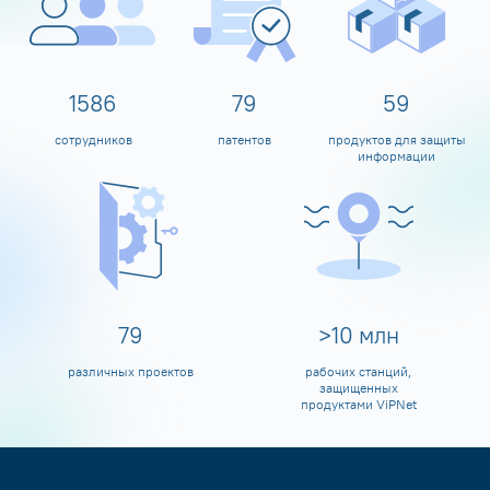
1600
80
60
сотрудников
патентов
продуктов для защиты
информации
80
>
10
млн
различных проектов
рабочих станций,
защищенных
продуктами ViPNet