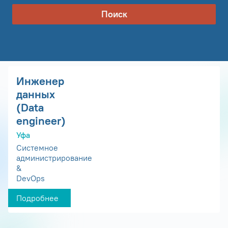
Поиск
Инженер
данных
(Data
engineer)
Уфа
Системное
администрирование
&
DevOps
Подробнее