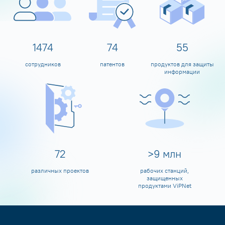
1598
80
60
сотрудников
патентов
продуктов для защиты
информации
80
>
10
млн
различных проектов
рабочих станций,
защищенных
продуктами ViPNet