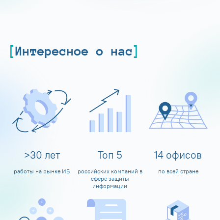
Интересное о нас
>
30
лет
Топ
5
14
офисов
работы на рынке ИБ
российских компаний в
по всей стране
сфере защиты
информации