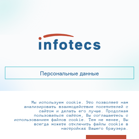
Персональные данные
Мы используем cookie. Это позволяет нам
+7 (495) 737-6192, 8-800-250-0-260
анализировать взаимодействие посетителей с
practice@infotecs.ru
,
hr@infotecs.ru
сайтом и делать его лучше. Продолжая
пользоваться сайтом, Вы соглашаетесь с
127273, г. Москва, Отрадная ул., 2Б строение 1
использованием файлов cookie. Тем не менее, Вы
всегда можете отключить файлы cookie в
настройках Вашего браузера.
© ИнфоТеКС 2020-2026