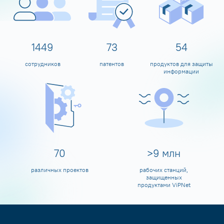
1599
80
60
сотрудников
патентов
продуктов для защиты
информации
80
>
10
млн
различных проектов
рабочих станций,
защищенных
продуктами ViPNet