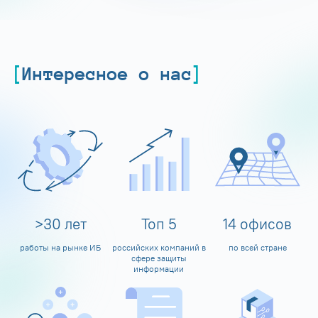
Интересное о нас
>
30
лет
Топ
5
14
офисов
работы на рынке ИБ
российских компаний в
по всей стране
сфере защиты
информации