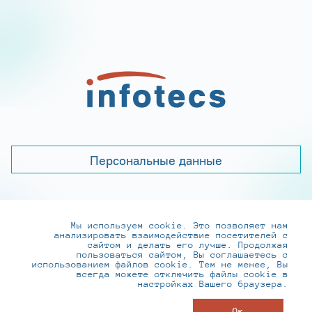
Персональные данные
Мы используем cookie. Это позволяет нам
+7 (495) 737-6192, 8-800-250-0-260
анализировать взаимодействие посетителей с
practice@infotecs.ru
,
hr@infotecs.ru
сайтом и делать его лучше. Продолжая
пользоваться сайтом, Вы соглашаетесь с
127273, г. Москва, Отрадная ул., 2Б строение 1
использованием файлов cookie. Тем не менее, Вы
всегда можете отключить файлы cookie в
настройках Вашего браузера.
© ИнфоТеКС 2020-2026
Ок