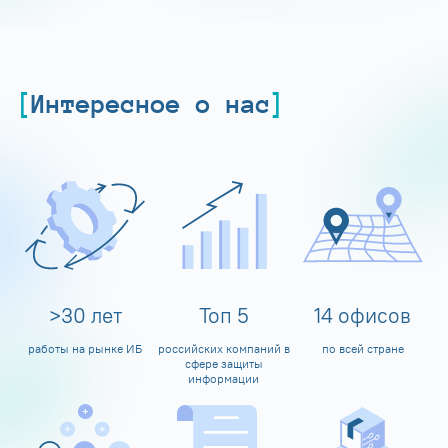
Интересное о нас
>
30
лет
Топ
5
14
офисов
работы на рынке ИБ
российских компаний в
по всей стране
сфере защиты
информации