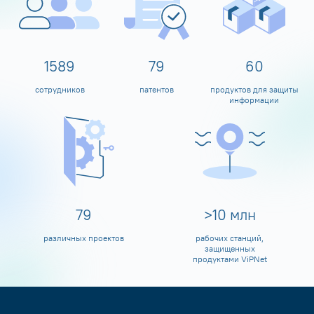
1600
80
60
сотрудников
патентов
продуктов для защиты
информации
80
>
10
млн
различных проектов
рабочих станций,
защищенных
продуктами ViPNet