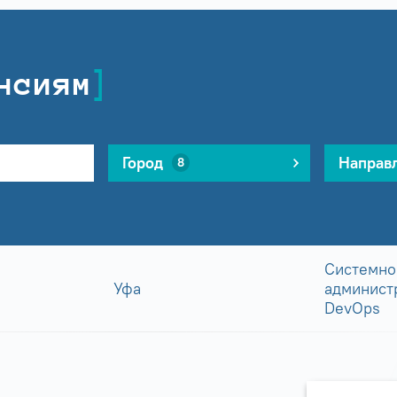
нсиям
Город
Направ
8
Системно
Уфа
админист
DevOps