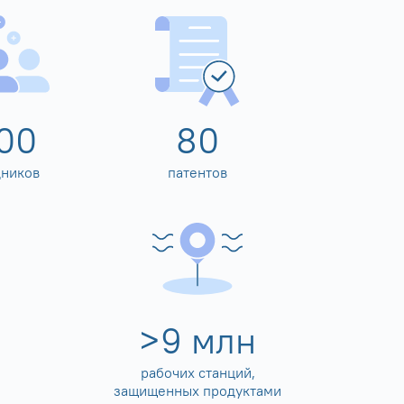
00
80
дников
патентов
>
10
млн
рабочих станций,
защищенных продуктами