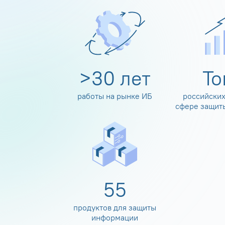
>
30
лет
Т
работы на рынке ИБ
российских
сфере защит
60
продуктов для защиты
информации