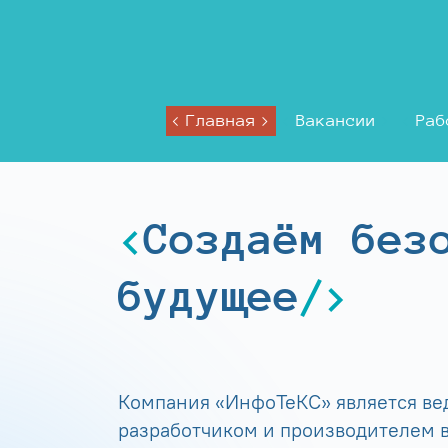
Главная
Вакансии
Раб
Создаём без
будущее
Компания «ИнфоТеКС» является в
разработчиком и производителем в