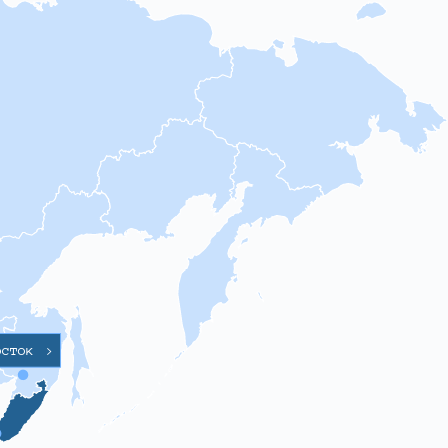
осток
>