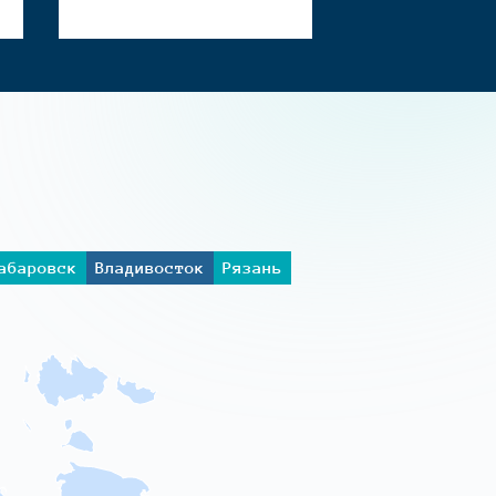
абаровск
Владивосток
Рязань