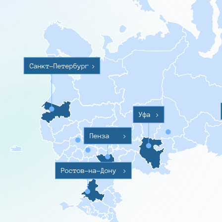
Санкт-Петербург
>
Уфа
>
Пенза
>
Ростов-на-Дону
>