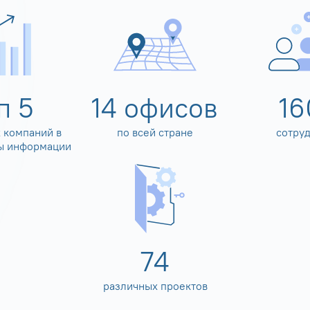
оп
5
14
офисов
16
 компаний в
по всей стране
сотру
ы информации
80
различных проектов