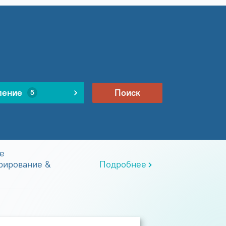
ление
Поиск
5
е
рирование &
Подробнее