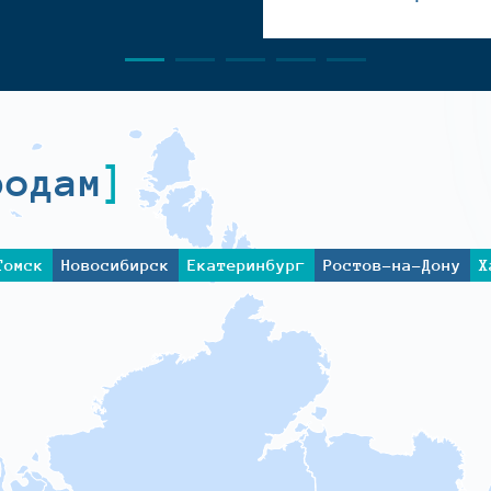
родам
Томск
Новосибирск
Екатеринбург
Ростов-на-Дону
Х