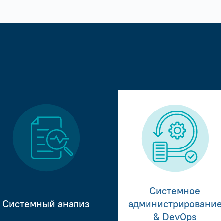
Системное
Системный анализ
администрировани
& DevOps