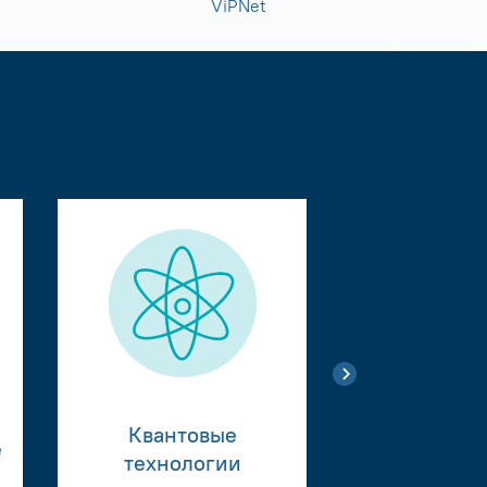
ViPNet
Квантовые
е
Тестиро
технологии