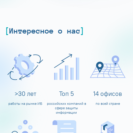
Интересное о нас
>
30
лет
Топ
5
14
офисов
работы на рынке ИБ
российских компаний в
по всей стране
сфере защиты
информации