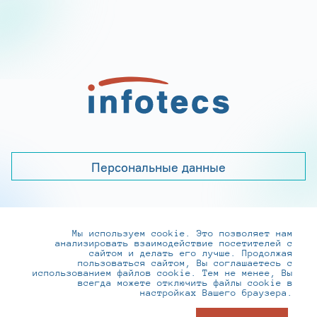
Персональные данные
Мы используем cookie. Это позволяет нам
+7 (495) 737-6192, 8-800-250-0-260
анализировать взаимодействие посетителей с
practice@infotecs.ru
,
hr@infotecs.ru
сайтом и делать его лучше. Продолжая
пользоваться сайтом, Вы соглашаетесь с
127273, г. Москва, Отрадная ул., 2Б строение 1
использованием файлов cookie. Тем не менее, Вы
всегда можете отключить файлы cookie в
настройках Вашего браузера.
© ИнфоТеКС 2020-2026