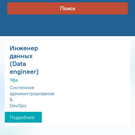
Поиск
Инженер
данных
(Data
engineer)
Уфа
Системное
администрирование
&
DevOps
Подробнее