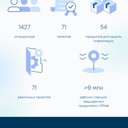
1595
80
60
сотрудников
патентов
продуктов для защиты
информации
80
>
10
млн
различных проектов
рабочих станций,
защищенных
продуктами ViPNet