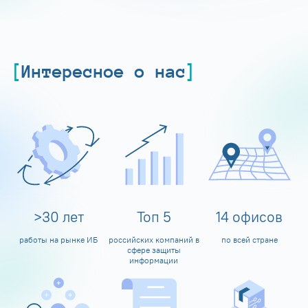
Интересное о нас
>
30
лет
Топ
5
14
офисов
работы на рынке ИБ
российских компаний в
по всей стране
сфере защиты
информации