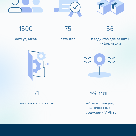
1600
80
60
сотрудников
патентов
продуктов для защиты
информации
80
>
10
млн
различных проектов
рабочих станций,
защищенных
продуктами ViPNet