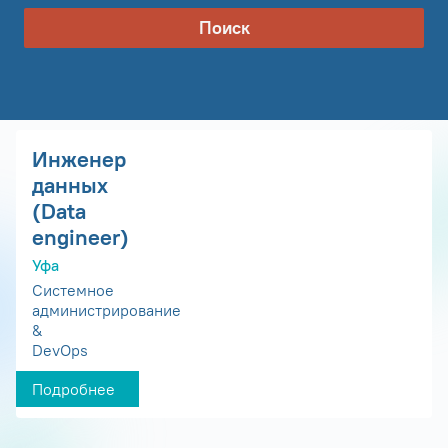
Поиск
Инженер
данных
(Data
engineer)
Уфа
Системное
администрирование
&
DevOps
Подробнее