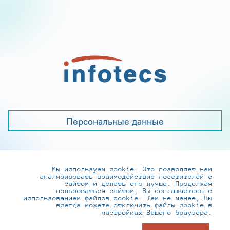
Персональные данные
Мы используем cookie. Это позволяет нам
+7 (495) 737-6192, 8-800-250-0-260
анализировать взаимодействие посетителей с
practice@infotecs.ru
,
hr@infotecs.ru
сайтом и делать его лучше. Продолжая
пользоваться сайтом, Вы соглашаетесь с
127273, г. Москва, Отрадная ул., 2Б строение 1
использованием файлов cookie. Тем не менее, Вы
всегда можете отключить файлы cookie в
настройках Вашего браузера.
© ИнфоТеКС 2020-2026