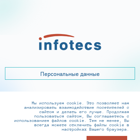
Персональные данные
Мы используем cookie. Это позволяет нам
+7 (495) 737-6192, 8-800-250-0-260
анализировать взаимодействие посетителей с
practice@infotecs.ru
,
hr@infotecs.ru
сайтом и делать его лучше. Продолжая
пользоваться сайтом, Вы соглашаетесь с
127273, г. Москва, Отрадная ул., 2Б строение 1
использованием файлов cookie. Тем не менее, Вы
всегда можете отключить файлы cookie в
настройках Вашего браузера.
© ИнфоТеКС 2020-2026