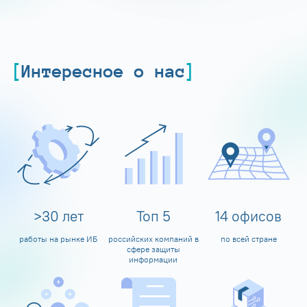
Интересное о нас
>
30
лет
Топ
5
14
офисов
работы на рынке ИБ
российских компаний в
по всей стране
сфере защиты
информации