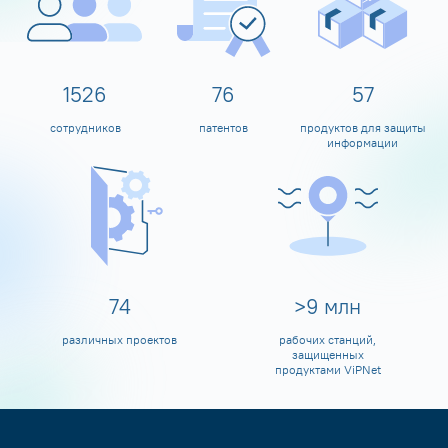
1600
80
60
сотрудников
патентов
продуктов для защиты
информации
80
>
10
млн
различных проектов
рабочих станций,
защищенных
продуктами ViPNet