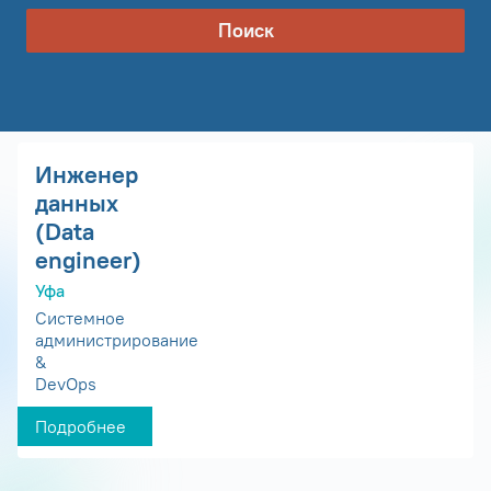
Поиск
Инженер
данных
(Data
engineer)
Уфа
Системное
администрирование
&
DevOps
Подробнее