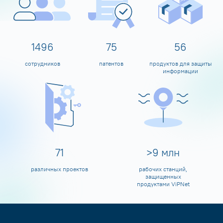
1600
80
60
сотрудников
патентов
продуктов для защиты
информации
80
>
10
млн
различных проектов
рабочих станций,
защищенных
продуктами ViPNet