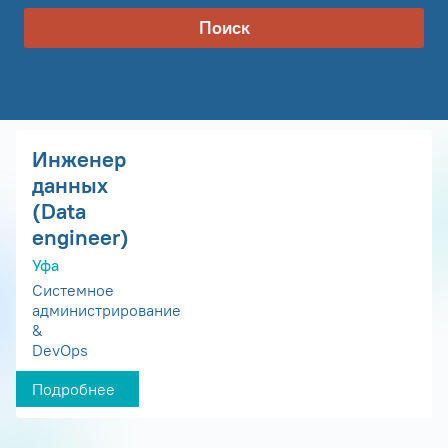
Поиск
Инженер
данных
(Data
engineer)
Уфа
Системное
администрирование
&
DevOps
Подробнее