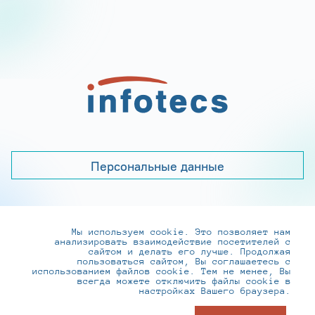
Персональные данные
Мы используем cookie. Это позволяет нам
+7 (495) 737-6192, 8-800-250-0-260
анализировать взаимодействие посетителей с
practice@infotecs.ru
,
hr@infotecs.ru
сайтом и делать его лучше. Продолжая
пользоваться сайтом, Вы соглашаетесь с
127273, г. Москва, Отрадная ул., 2Б строение 1
использованием файлов cookie. Тем не менее, Вы
всегда можете отключить файлы cookie в
настройках Вашего браузера.
© ИнфоТеКС 2020-2026