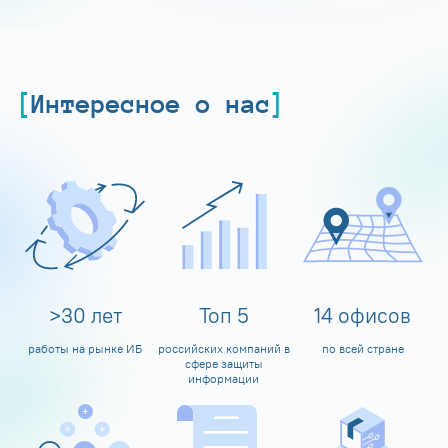
Интересное о нас
>
30
лет
Топ
5
14
офисов
работы на рынке ИБ
российских компаний в
по всей стране
сфере защиты
информации