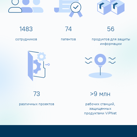
1599
80
60
сотрудников
патентов
продуктов для защиты
информации
80
>
10
млн
различных проектов
рабочих станций,
защищенных
продуктами ViPNet