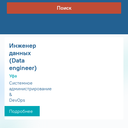
Поиск
Инженер
данных
(Data
engineer)
Уфа
Системное
администрирование
&
DevOps
Подробнее