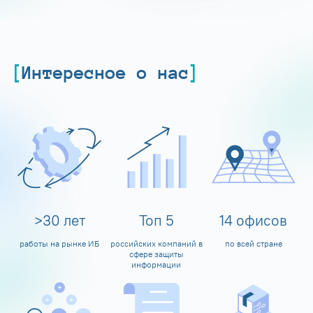
Интересное о нас
>
30
лет
Топ
5
14
офисов
работы на рынке ИБ
российских компаний в
по всей стране
сфере защиты
информации