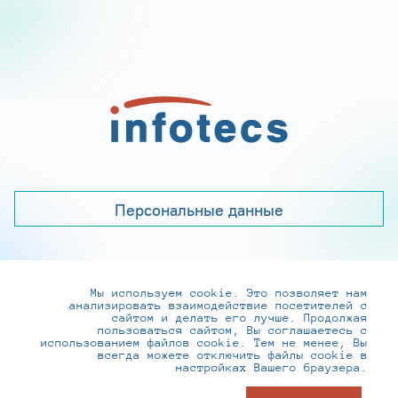
Персональные данные
Мы используем cookie. Это позволяет нам
+7 (495) 737-6192, 8-800-250-0-260
анализировать взаимодействие посетителей с
practice@infotecs.ru
,
hr@infotecs.ru
сайтом и делать его лучше. Продолжая
пользоваться сайтом, Вы соглашаетесь с
127273, г. Москва, Отрадная ул., 2Б строение 1
использованием файлов cookie. Тем не менее, Вы
всегда можете отключить файлы cookie в
настройках Вашего браузера.
© ИнфоТеКС 2020-2026