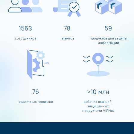
1600
80
60
сотрудников
патентов
продуктов для защиты
информации
80
>
10
млн
различных проектов
рабочих станций,
защищенных
продуктами ViPNet