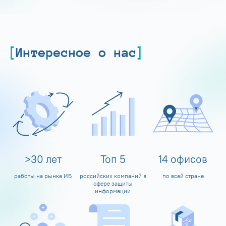
Интересное о нас
>
30
лет
Топ
5
14
офисов
работы на рынке ИБ
российских компаний в
по всей стране
сфере защиты
информации