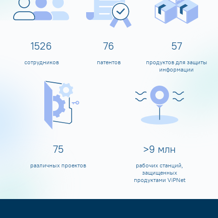
1600
80
60
сотрудников
патентов
продуктов для защиты
информации
80
>
10
млн
различных проектов
рабочих станций,
защищенных
продуктами ViPNet