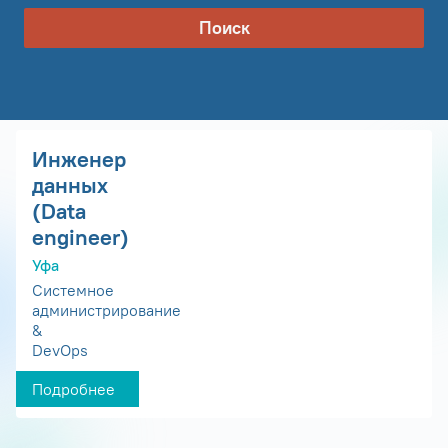
Поиск
Инженер
данных
(Data
engineer)
Уфа
Системное
администрирование
&
DevOps
Подробнее