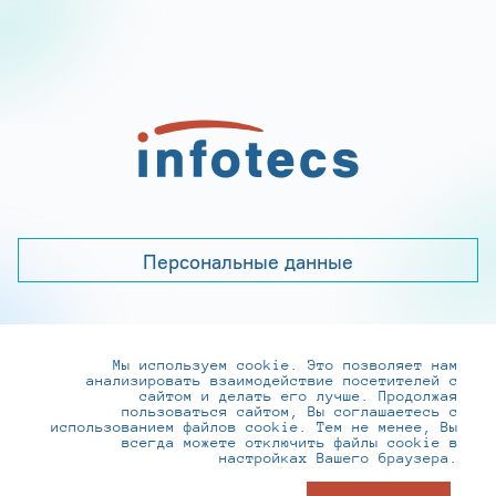
Персональные данные
Мы используем cookie. Это позволяет нам
+7 (495) 737-6192, 8-800-250-0-260
анализировать взаимодействие посетителей с
practice@infotecs.ru
,
hr@infotecs.ru
сайтом и делать его лучше. Продолжая
пользоваться сайтом, Вы соглашаетесь с
127273, г. Москва, Отрадная ул., 2Б строение 1
использованием файлов cookie. Тем не менее, Вы
всегда можете отключить файлы cookie в
настройках Вашего браузера.
© ИнфоТеКС 2020-2026