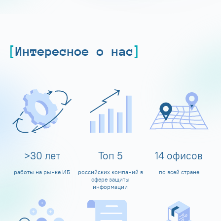
Интересное о нас
>
30
лет
Топ
5
14
офисов
работы на рынке ИБ
российских компаний в
по всей стране
сфере защиты
информации