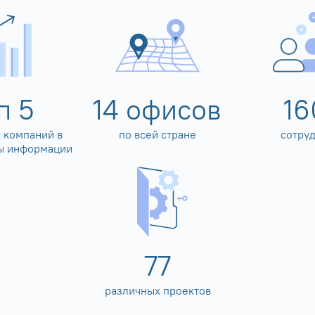
оп
5
14
офисов
16
 компаний в
по всей стране
сотру
ы информации
80
различных проектов