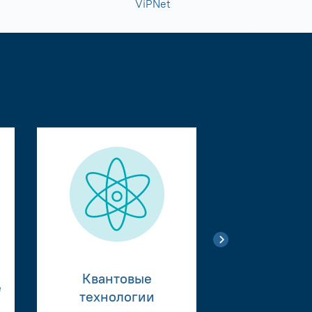
ViPNet
Квантовые
е
Тестиро
технологии