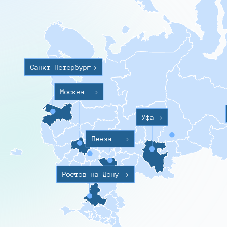
Санкт-Петербург
>
Москва
>
Уфа
>
Пенза
>
Ростов-на-Дону
>