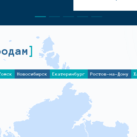
родам
Томск
Новосибирск
Екатеринбург
Ростов-на-Дону
Х