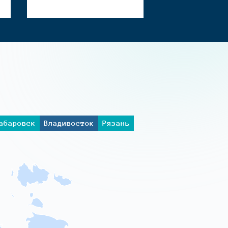
абаровск
Владивосток
Рязань