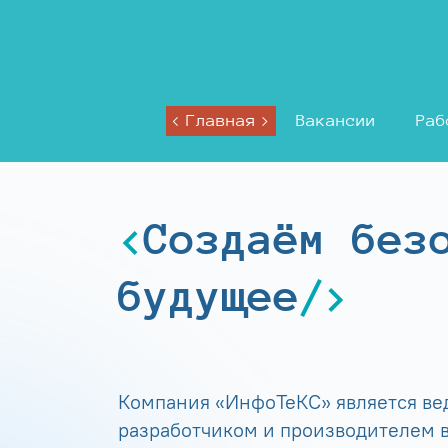
Главная
Вакансии
Раб
Создаём без
будущее
Компания «ИнфоТеКС» является в
разработчиком и производителем в