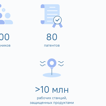
00
80
дников
патентов
>
10
млн
рабочих станций,
защищенных продуктами