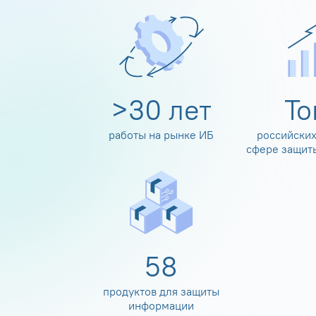
>
30
лет
Т
работы на рынке ИБ
российских
сфере защит
60
продуктов для защиты
информации