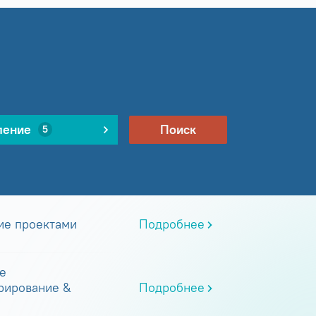
ление
Поиск
5
ие проектами
Подробнее
е
рирование &
Подробнее