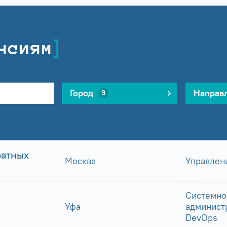
нсиям
Город
Направ
9
ратных
Москва
Управлен
Системно
Уфа
админист
DevOps