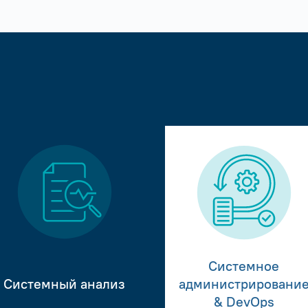
Системное
Системный анализ
администрировани
& DevOps