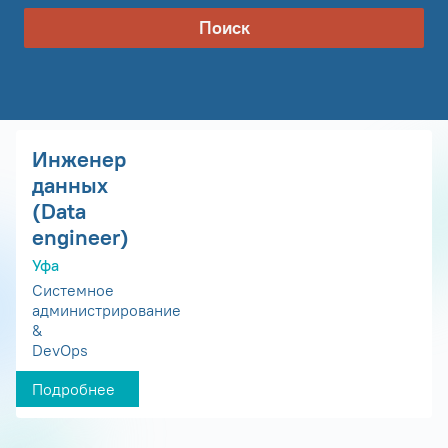
Поиск
Инженер
данных
(Data
engineer)
Уфа
Системное
администрирование
&
DevOps
Подробнее