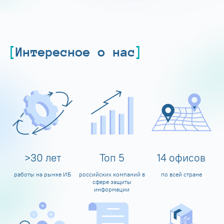
Интересное о нас
>
30
лет
Топ
5
14
офисов
работы на рынке ИБ
российских компаний в
по всей стране
сфере защиты
информации