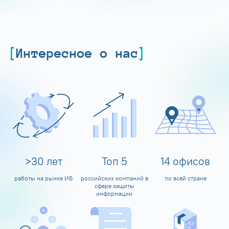
Интересное о нас
>
30
лет
Топ
5
14
офисов
работы на рынке ИБ
российских компаний в
по всей стране
сфере защиты
информации