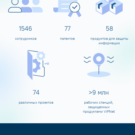
1600
80
60
сотрудников
патентов
продуктов для защиты
информации
80
>
10
млн
различных проектов
рабочих станций,
защищенных
продуктами ViPNet