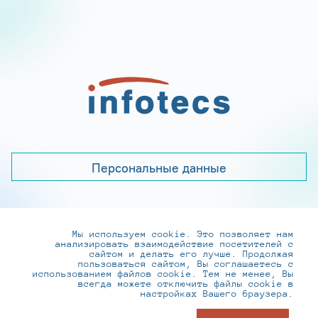
Персональные данные
Мы используем cookie. Это позволяет нам
+7 (495) 737-6192, 8-800-250-0-260
анализировать взаимодействие посетителей с
practice@infotecs.ru
,
hr@infotecs.ru
сайтом и делать его лучше. Продолжая
пользоваться сайтом, Вы соглашаетесь с
127273, г. Москва, Отрадная ул., 2Б строение 1
использованием файлов cookie. Тем не менее, Вы
всегда можете отключить файлы cookie в
настройках Вашего браузера.
© ИнфоТеКС 2020-2026