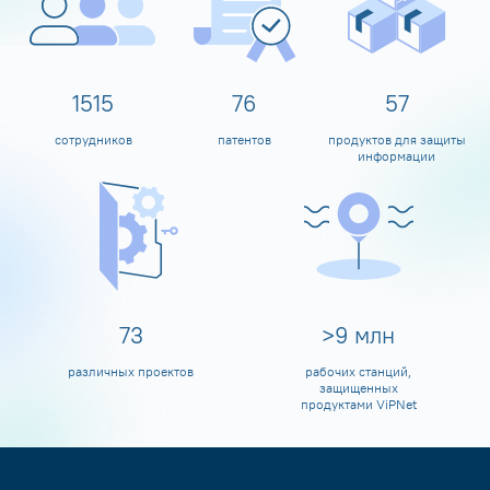
1600
80
60
сотрудников
патентов
продуктов для защиты
информации
80
>
10
млн
различных проектов
рабочих станций,
защищенных
продуктами ViPNet