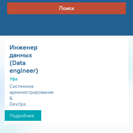
Поиск
Инженер
данных
(Data
engineer)
Уфа
Системное
администрирование
&
DevOps
Подробнее