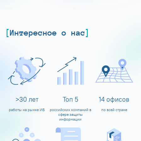
Интересное о нас
>
30
лет
Топ
5
14
офисов
работы на рынке ИБ
российских компаний в
по всей стране
сфере защиты
информации