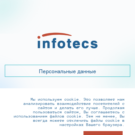
Персональные данные
Мы используем cookie. Это позволяет нам
+7 (495) 737-6192, 8-800-250-0-260
анализировать взаимодействие посетителей с
practice@infotecs.ru
,
hr@infotecs.ru
сайтом и делать его лучше. Продолжая
пользоваться сайтом, Вы соглашаетесь с
127273, г. Москва, Отрадная ул., 2Б строение 1
использованием файлов cookie. Тем не менее, Вы
всегда можете отключить файлы cookie в
настройках Вашего браузера.
© ИнфоТеКС 2020-2026