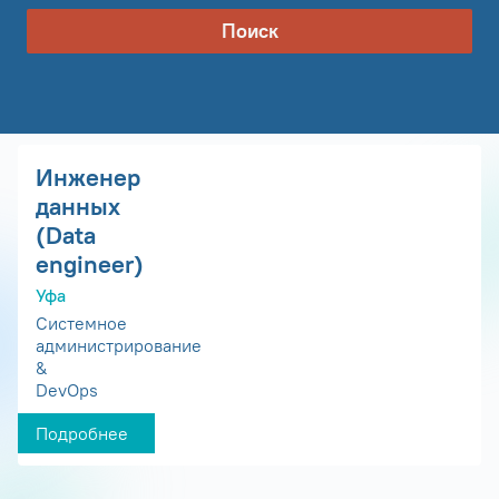
Поиск
Инженер
данных
(Data
engineer)
Уфа
Системное
администрирование
&
DevOps
Подробнее