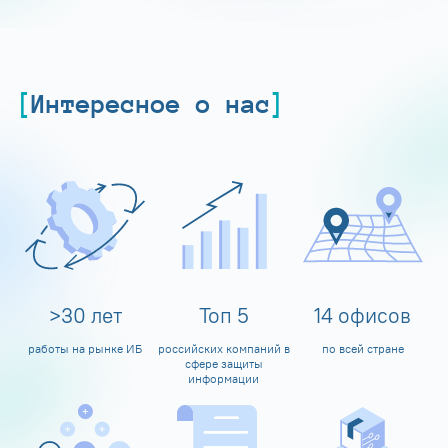
Интересное о нас
>
30
лет
Топ
5
14
офисов
работы на рынке ИБ
российских компаний в
по всей стране
сфере защиты
информации