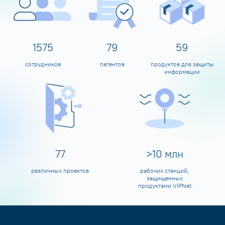
1600
80
60
сотрудников
патентов
продуктов для защиты
информации
80
>
10
млн
различных проектов
рабочих станций,
защищенных
продуктами ViPNet