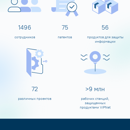
1599
80
60
сотрудников
патентов
продуктов для защиты
информации
80
>
10
млн
различных проектов
рабочих станций,
защищенных
продуктами ViPNet