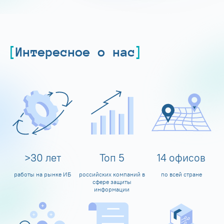
Интересное о нас
>
30
лет
Топ
5
14
офисов
работы на рынке ИБ
российских компаний в
по всей стране
сфере защиты
информации