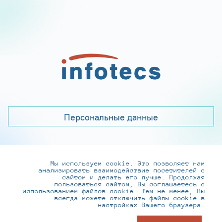
Персональные данные
Мы используем cookie. Это позволяет нам
+7 (495) 737-6192, 8-800-250-0-260
анализировать взаимодействие посетителей с
practice@infotecs.ru
,
hr@infotecs.ru
сайтом и делать его лучше. Продолжая
пользоваться сайтом, Вы соглашаетесь с
127273, г. Москва, Отрадная ул., 2Б строение 1
использованием файлов cookie. Тем не менее, Вы
всегда можете отключить файлы cookie в
настройках Вашего браузера.
© ИнфоТеКС 2020-2026