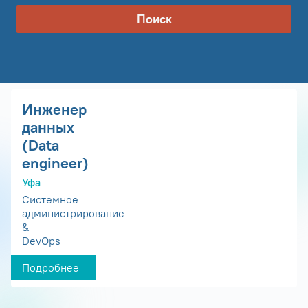
Поиск
Инженер
данных
(Data
engineer)
Уфа
Системное
администрирование
&
DevOps
Подробнее