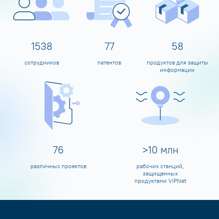
1600
80
60
сотрудников
патентов
продуктов для защиты
информации
80
>
10
млн
различных проектов
рабочих станций,
защищенных
продуктами ViPNet