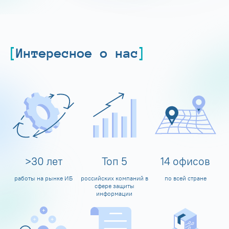
Интересное о нас
>
30
лет
Топ
5
14
офисов
работы на рынке ИБ
российских компаний в
по всей стране
сфере защиты
информации