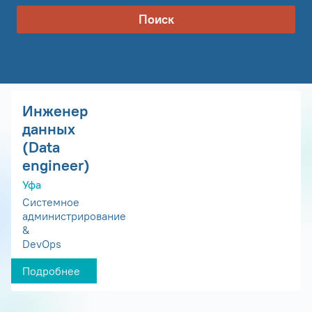
Поиск
Инженер
данных
(Data
engineer)
Уфа
Системное
администрирование
&
DevOps
Подробнее