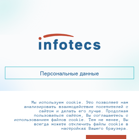
Персональные данные
Мы используем cookie. Это позволяет нам
+7 (495) 737-6192, 8-800-250-0-260
анализировать взаимодействие посетителей с
practice@infotecs.ru
,
hr@infotecs.ru
сайтом и делать его лучше. Продолжая
пользоваться сайтом, Вы соглашаетесь с
127273, г. Москва, Отрадная ул., 2Б строение 1
использованием файлов cookie. Тем не менее, Вы
всегда можете отключить файлы cookie в
настройках Вашего браузера.
© ИнфоТеКС 2020-2026