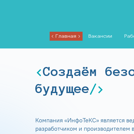
Главная
Вакансии
Раб
Создаём без
будущее
Компания «ИнфоТеКС» является в
разработчиком и производителем в