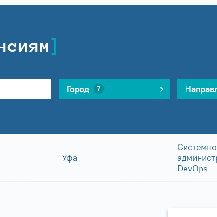
нсиям
Город
Направ
7
Системно
Уфа
админист
DevOps