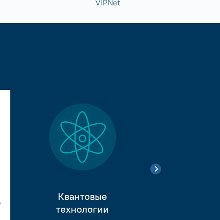
ViPNet
Квантовые
е
Тестиро
технологии