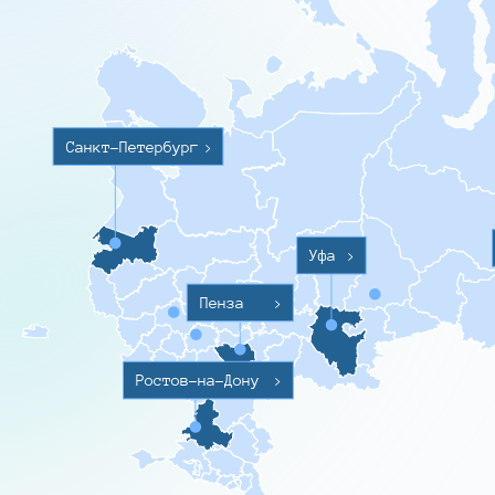
Санкт-Петербург
>
Уфа
>
Пенза
>
Ростов-на-Дону
>