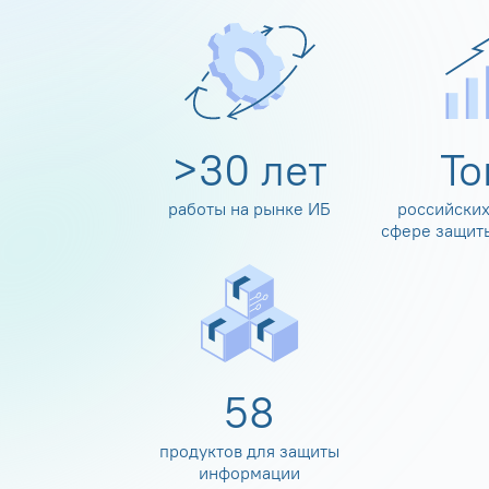
>
30
лет
Т
работы на рынке ИБ
российских
сфере защит
60
продуктов для защиты
информации