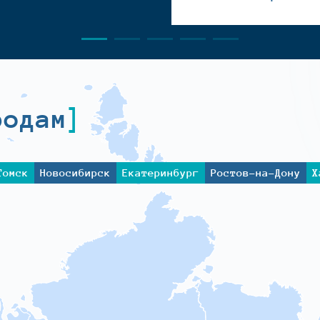
родам
Томск
Новосибирск
Екатеринбург
Ростов-на-Дону
Х