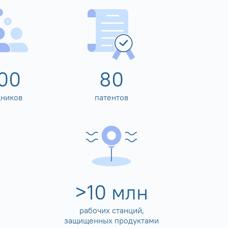
00
80
дников
патентов
>
10
млн
рабочих станций,
защищенных продуктами