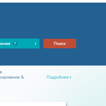
ление
Поиск
7
е
рирование &
Подробнее