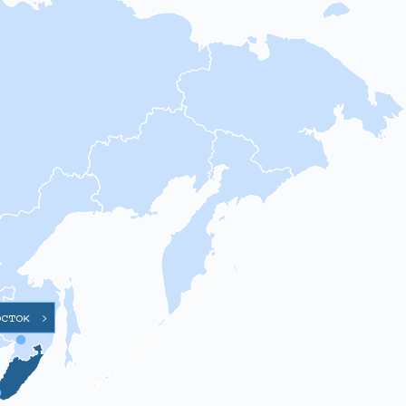
осток
>