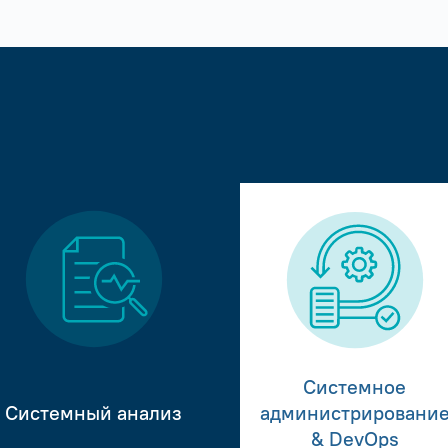
Системное
Системный анализ
администрировани
& DevOps