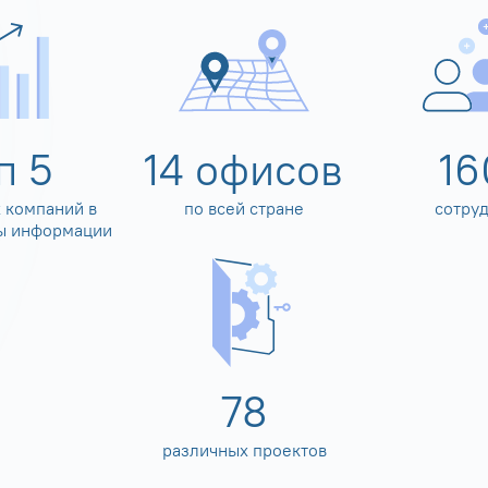
оп
5
14
офисов
16
 компаний в
по всей стране
сотру
ы информации
80
различных проектов