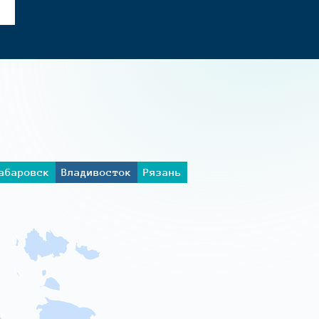
абаровск
Владивосток
Рязань