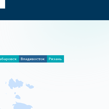
абаровск
Владивосток
Рязань