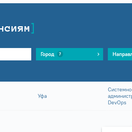
нсиям
Город
Направ
7
Системно
Уфа
админист
DevOps