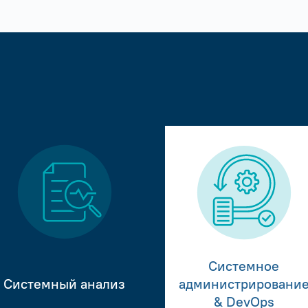
Системное
Системный анализ
администрировани
& DevOps