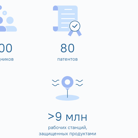
00
80
дников
патентов
>
10
млн
рабочих станций,
защищенных продуктами