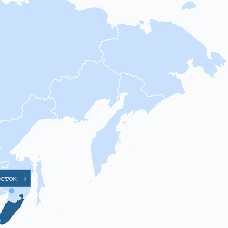
осток
>