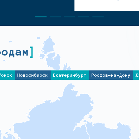
родам
Томск
Новосибирск
Екатеринбург
Ростов-на-Дону
Х