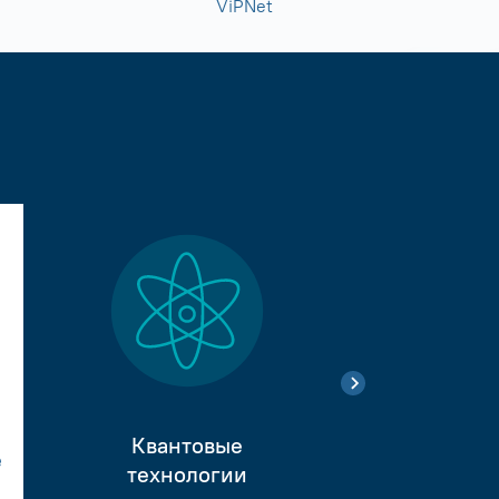
ViPNet
Квантовые
е
Тестиро
технологии