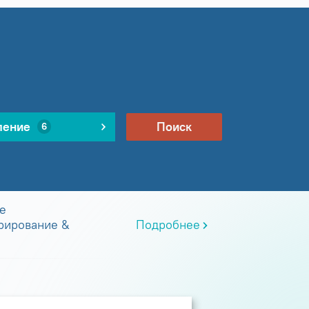
ление
Поиск
6
е
рирование &
Подробнее