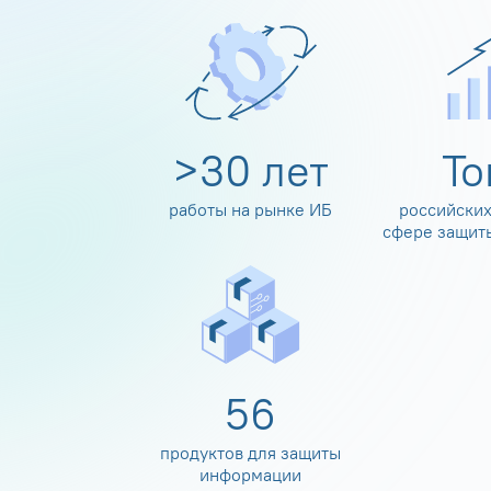
>
30
лет
Т
работы на рынке ИБ
российских
сфере защит
60
продуктов для защиты
информации