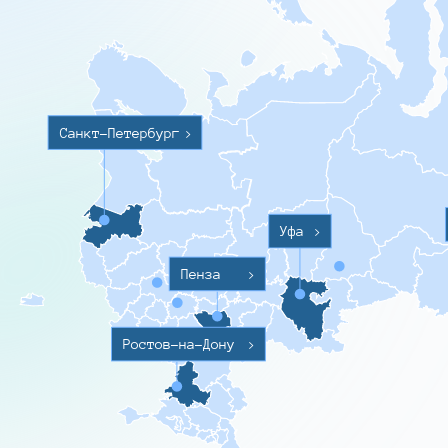
Санкт-Петербург
>
Уфа
>
Пенза
>
Ростов-на-Дону
>