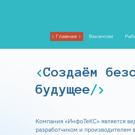
Главная
Вакансии
Раб
Создаём без
будущее
Компания «ИнфоТеКС» является в
разработчиком и производителем в