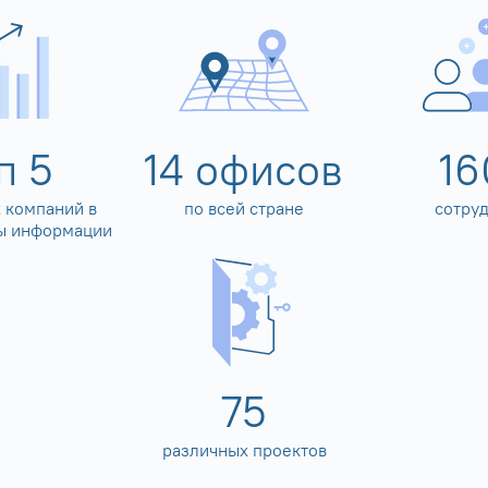
оп
5
14
офисов
16
 компаний в
по всей стране
сотру
ы информации
80
различных проектов