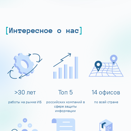
Интересное о нас
>
30
лет
Топ
5
14
офисов
работы на рынке ИБ
российских компаний в
по всей стране
сфере защиты
информации