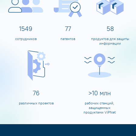
1600
80
60
сотрудников
патентов
продуктов для защиты
информации
80
>
10
млн
различных проектов
рабочих станций,
защищенных
продуктами ViPNet