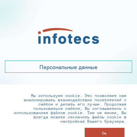
Персональные данные
Мы используем cookie. Это позволяет нам
+7 (495) 737-6192, 8-800-250-0-260
анализировать взаимодействие посетителей с
practice@infotecs.ru
,
hr@infotecs.ru
сайтом и делать его лучше. Продолжая
пользоваться сайтом, Вы соглашаетесь с
127273, г. Москва, Отрадная ул., 2Б строение 1
использованием файлов cookie. Тем не менее, Вы
всегда можете отключить файлы cookie в
настройках Вашего браузера.
© ИнфоТеКС 2020-2026
Ок