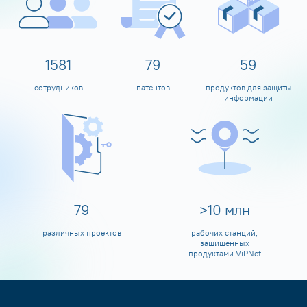
1600
80
60
сотрудников
патентов
продуктов для защиты
информации
80
>
10
млн
различных проектов
рабочих станций,
защищенных
продуктами ViPNet