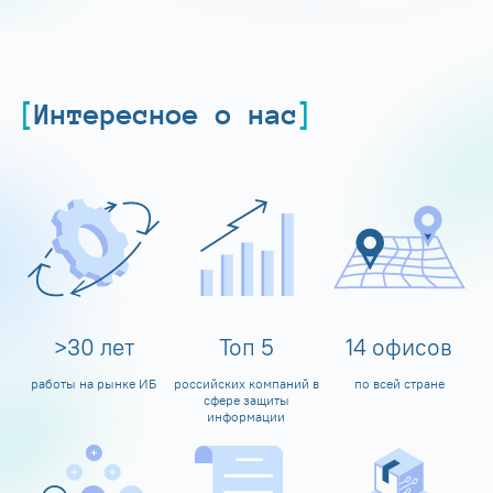
Интересное о нас
>
30
лет
Топ
5
14
офисов
работы на рынке ИБ
российских компаний в
по всей стране
сфере защиты
информации