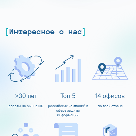
Интересное о нас
>
30
лет
Топ
5
14
офисов
работы на рынке ИБ
российских компаний в
по всей стране
сфере защиты
информации