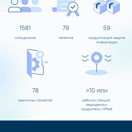
1600
80
60
сотрудников
патентов
продуктов для защиты
информации
80
>
10
млн
различных проектов
рабочих станций,
защищенных
продуктами ViPNet