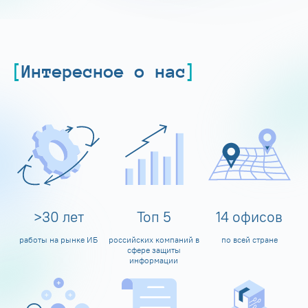
Интересное о нас
>
30
лет
Топ
5
14
офисов
работы на рынке ИБ
российских компаний в
по всей стране
сфере защиты
информации