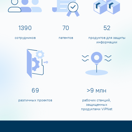
1594
80
60
сотрудников
патентов
продуктов для защиты
информации
80
>
10
млн
различных проектов
рабочих станций,
защищенных
продуктами ViPNet