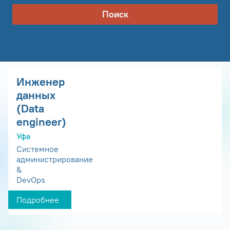
Поиск
Инженер
данных
(Data
engineer)
Уфа
Системное
администрирование
&
DevOps
Подробнее