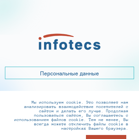
Персональные данные
Мы используем cookie. Это позволяет нам
+7 (495) 737-6192, 8-800-250-0-260
анализировать взаимодействие посетителей с
practice@infotecs.ru
,
hr@infotecs.ru
сайтом и делать его лучше. Продолжая
пользоваться сайтом, Вы соглашаетесь с
127273, г. Москва, Отрадная ул., 2Б строение 1
использованием файлов cookie. Тем не менее, Вы
всегда можете отключить файлы cookie в
настройках Вашего браузера.
© ИнфоТеКС 2020-2026