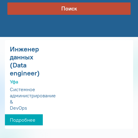
Поиск
Инженер
данных
(Data
engineer)
Уфа
Системное
администрирование
&
DevOps
Подробнее