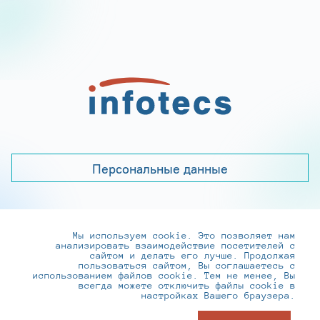
Персональные данные
Мы используем cookie. Это позволяет нам
+7 (495) 737-6192, 8-800-250-0-260
анализировать взаимодействие посетителей с
practice@infotecs.ru
,
hr@infotecs.ru
сайтом и делать его лучше. Продолжая
пользоваться сайтом, Вы соглашаетесь с
127273, г. Москва, Отрадная ул., 2Б строение 1
использованием файлов cookie. Тем не менее, Вы
всегда можете отключить файлы cookie в
настройках Вашего браузера.
© ИнфоТеКС 2020-2026