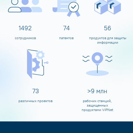
1599
80
60
сотрудников
патентов
продуктов для защиты
информации
80
>
10
млн
различных проектов
рабочих станций,
защищенных
продуктами ViPNet