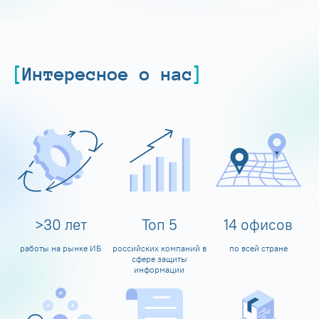
Интересное о нас
>
30
лет
Топ
5
14
офисов
работы на рынке ИБ
российских компаний в
по всей стране
сфере защиты
информации