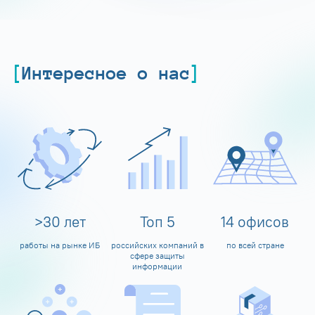
Интересное о нас
>
30
лет
Топ
5
14
офисов
работы на рынке ИБ
российских компаний в
по всей стране
сфере защиты
информации