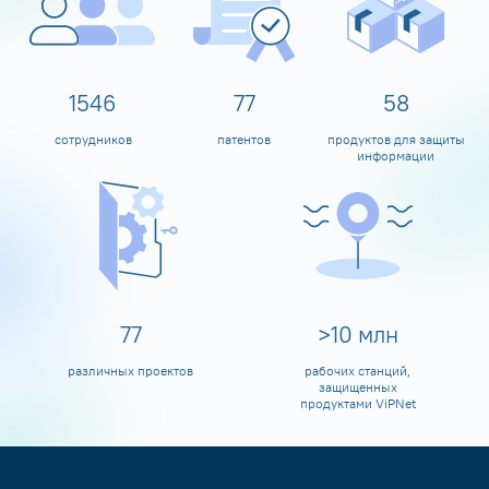
1600
80
60
сотрудников
патентов
продуктов для защиты
информации
80
>
10
млн
различных проектов
рабочих станций,
защищенных
продуктами ViPNet