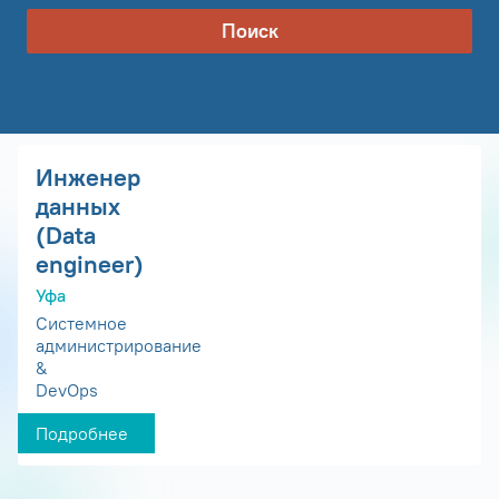
Поиск
Инженер
данных
(Data
engineer)
Уфа
Системное
администрирование
&
DevOps
Подробнее