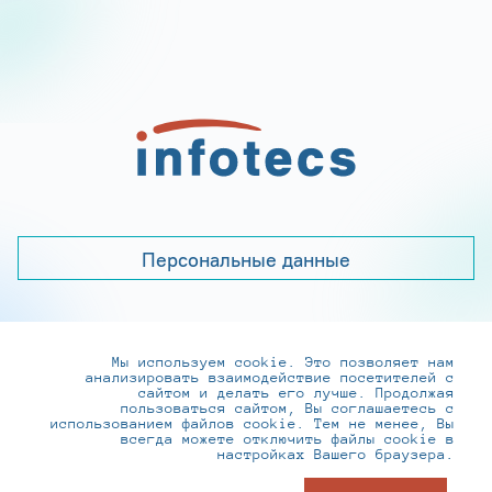
Персональные данные
Мы используем cookie. Это позволяет нам
+7 (495) 737-6192, 8-800-250-0-260
анализировать взаимодействие посетителей с
practice@infotecs.ru
,
hr@infotecs.ru
сайтом и делать его лучше. Продолжая
пользоваться сайтом, Вы соглашаетесь с
127273, г. Москва, Отрадная ул., 2Б строение 1
использованием файлов cookie. Тем не менее, Вы
всегда можете отключить файлы cookie в
настройках Вашего браузера.
© ИнфоТеКС 2020-2026