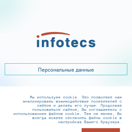
Персональные данные
Мы используем cookie. Это позволяет нам
+7 (495) 737-6192, 8-800-250-0-260
анализировать взаимодействие посетителей с
practice@infotecs.ru
,
hr@infotecs.ru
сайтом и делать его лучше. Продолжая
пользоваться сайтом, Вы соглашаетесь с
127273, г. Москва, Отрадная ул., 2Б строение 1
использованием файлов cookie. Тем не менее, Вы
всегда можете отключить файлы cookie в
настройках Вашего браузера.
© ИнфоТеКС 2020-2026