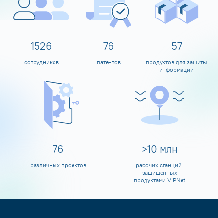
1600
80
60
сотрудников
патентов
продуктов для защиты
информации
80
>
10
млн
различных проектов
рабочих станций,
защищенных
продуктами ViPNet