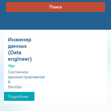
Поиск
Инженер
данных
(Data
engineer)
Уфа
Системное
администрирование
&
DevOps
Подробнее