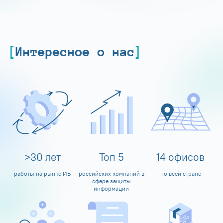
Интересное о нас
>
30
лет
Топ
5
14
офисов
работы на рынке ИБ
российских компаний в
по всей стране
сфере защиты
информации